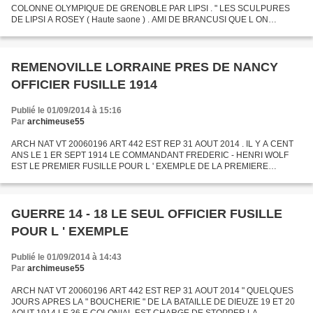
COLONNE OLYMPIQUE DE GRENOBLE PAR LIPSI . " LES SCULPURES
DE LIPSI A ROSEY ( Haute saone ) . AMI DE BRANCUSI QUE L ON
REDECOUVRE ACTUELLEMENT A PARIS MAURICE LIPSI A LAISSE LUI
AUSSI DE NOMBREUSES...
REMENOVILLE LORRAINE PRES DE NANCY
OFFICIER FUSILLE 1914
Publié le 01/09/2014 à 15:16
Par
archimeuse55
ARCH NAT VT 20060196 ART 442 EST REP 31 AOUT 2014 . IL Y A CENT
ANS LE 1 ER SEPT 1914 LE COMMANDANT FREDERIC - HENRI WOLF
EST LE PREMIER FUSILLE POUR L ' EXEMPLE DE LA PREMIERE
GUERRE MONDIALE . LE POTEAU D EXECUTION AVAIT ETE PLANTE
DANS LE SOL LORRAIN...
GUERRE 14 - 18 LE SEUL OFFICIER FUSILLE
POUR L ' EXEMPLE
Publié le 01/09/2014 à 14:43
Par
archimeuse55
ARCH NAT VT 20060196 ART 442 EST REP 31 AOUT 2014 " QUELQUES
JOURS APRES LA " BOUCHERIE " DE LA BATAILLE DE DIEUZE 19 ET 20