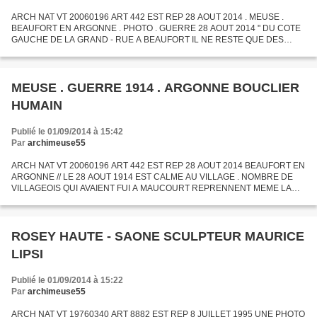
ARCH NAT VT 20060196 ART 442 EST REP 28 AOUT 2014 . MEUSE .
BEAUFORT EN ARGONNE . PHOTO . GUERRE 28 AOUT 2014 " DU COTE
GAUCHE DE LA GRAND - RUE A BEAUFORT IL NE RESTE QUE DES
RUINES APRES L INCENDIE PROVOQUE PAR UN OBUS "
MEUSE . GUERRE 1914 . ARGONNE BOUCLIER
HUMAIN
Publié le 01/09/2014 à 15:42
Par
archimeuse55
ARCH NAT VT 20060196 ART 442 EST REP 28 AOUT 2014 BEAUFORT EN
ARGONNE // LE 28 AOUT 1914 EST CALME AU VILLAGE . NOMBRE DE
VILLAGEOIS QUI AVAIENT FUI A MAUCOURT REPRENNENT MEME LA
MOISSON . A STENAY OU 2/3 DE LA POPULATION ETAIT PARTIE UN
BATAILLON DU...
ROSEY HAUTE - SAONE SCULPTEUR MAURICE
LIPSI
Publié le 01/09/2014 à 15:22
Par
archimeuse55
ARCH NAT VT 19760340 ART 8882 EST REP 8 JUILLET 1995 UNE PHOTO