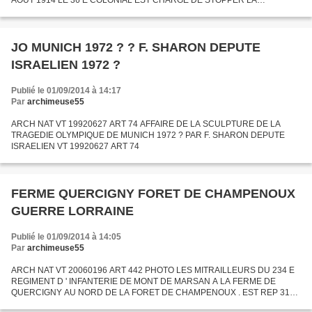
AOUT 1914 LE 36 E COLONIAL EST CHARGE DE STOPPER LA
PROGRESSION DES TROUPES ALLEMANDES DANS LA TROUEE DE
CHARMES " . LE 25 AOUT...
JO MUNICH 1972 ? ? F. SHARON DEPUTE
ISRAELIEN 1972 ?
Publié le 01/09/2014 à 14:17
Par
archimeuse55
ARCH NAT VT 19920627 ART 74 AFFAIRE DE LA SCULPTURE DE LA
TRAGEDIE OLYMPIQUE DE MUNICH 1972 ? PAR F. SHARON DEPUTE
ISRAELIEN VT 19920627 ART 74
FERME QUERCIGNY FORET DE CHAMPENOUX
GUERRE LORRAINE
Publié le 01/09/2014 à 14:05
Par
archimeuse55
ARCH NAT VT 20060196 ART 442 PHOTO LES MITRAILLEURS DU 234 E
REGIMENT D ' INFANTERIE DE MONT DE MARSAN A LA FERME DE
QUERCIGNY AU NORD DE LA FORET DE CHAMPENOUX . EST REP 31
AOUT 2014 GUERRE 1914 // PHOTO : LES RESERVISTES DU 344 E RI D '