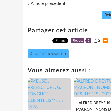
« Article précédent
Reto
Partager cet article
Repost
0
S'inscrire à la newsletter
Vous aimerez aussi :
ALFRED DREYFUS 
MACRON . NOMS D