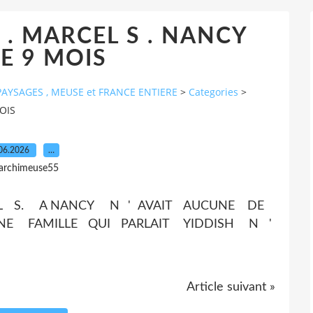
E . MARCEL S . NANCY
E 9 MOIS
AYSAGES , MEUSE et FRANCE ENTIERE
>
Categories
>
OIS
06.2026
…
 archimeuse55
L S. A NANCY N ' AVAIT AUCUNE DE
E FAMILLE QUI PARLAIT YIDDISH N '
Article suivant »